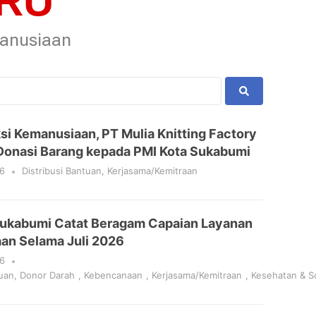
RU
manusiaan
i Kemanusiaan, PT Mulia Knitting Factory
Donasi Barang kepada PMI Kota Sukabumi
6
Distribusi Bantuan
,
Kerjasama/Kemitraan
Sukabumi Catat Beragam Capaian Layanan
an Selama Juli 2026
6
tuan
,
Donor Darah
,
Kebencanaan
,
Kerjasama/Kemitraan
,
Kesehatan & So