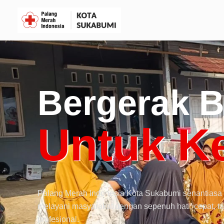
Bergerak 
Untuk K
Palang Merah Indonesia Kota Sukabumi senantiasa 
melayani masyarakat dengan sepenuh hati, cepat, t
profesional.