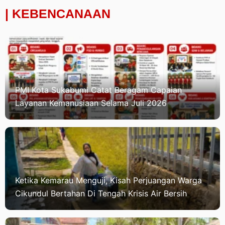
| KEBENCANAAN
PMI Kota Sukabumi Catat Beragam Capaian
Layanan Kemanusiaan Selama Juli 2026
Ketika Kemarau Menguji, Kisah Perjuangan Warga
Cikundul Bertahan Di Tengah Krisis Air Bersih