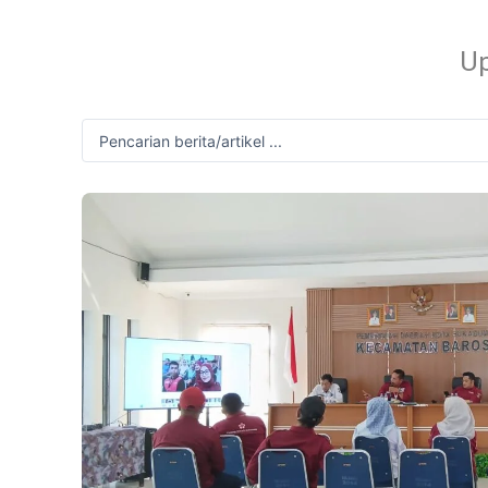
Up
Search
...