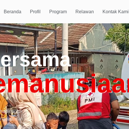
Beranda
Profil
Program
Relawan
Kontak Kami
Bersama
emanusiaa
hadir untuk
anggap, dan