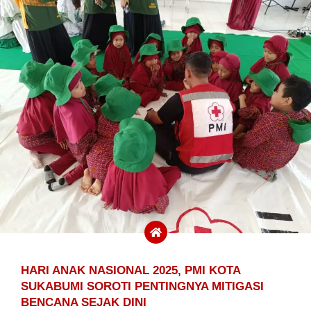
HARI ANAK NASIONAL 2025, PMI KOTA
SUKABUMI SOROTI PENTINGNYA MITIGASI
BENCANA SEJAK DINI