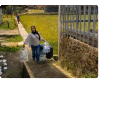
Ketika Kemarau Menguji, Kisah
Perjuangan Warga Cikundul
Bertahan Di Tengah Krisis Air Bersih