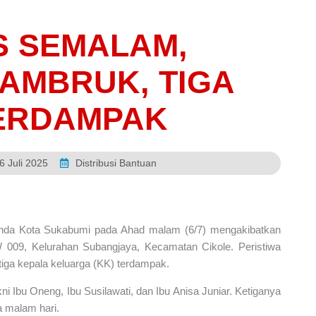
S SEMALAM,
AMBRUK, TIGA
ERDAMPAK
6 Juli 2025
Distribusi Bantuan
nda Kota Sukabumi pada Ahad malam (6/7) mengakibatkan
W 009, Kelurahan Subangjaya, Kecamatan Cikole. Peristiwa
iga kepala keluarga (KK) terdampak.
ni Ibu Oneng, Ibu Susilawati, dan Ibu Anisa Juniar. Ketiganya
a malam hari.