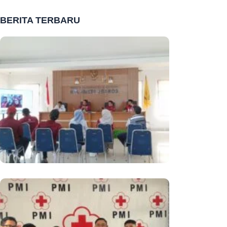
BERITA TERBARU
PMI Kota Sukabumi Gelar
Monitoring Dan Evaluasi Ke PMI
Kecamatan, Perkuat Tata Kelola
Organisasi Dan Akuntabilitas
Keuangan
Dukung Aksi Kemanusiaan, PT Mulia
Knitting Factory Serahkan Donasi