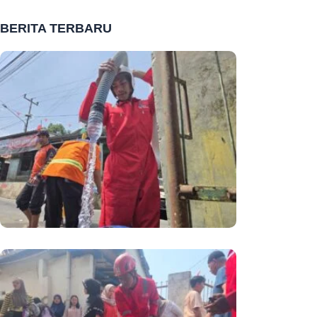
BERITA TERBARU
Jumat Berkah, Ketika Sedekah Air
Membawa Berkah Bagi Masyarakat,
Pahala Mengalir Bersama Setiap
Tetes Air
PMI Terus Intensifkan Distribusi Air
Bersih Di Tengah Ancaman Krisis