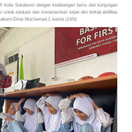
 PMI Kota Sukabumi dengan kedatangan tamu dan kunjungan
 untuk edukasi dan menanamkan sejak dini terkait aktifitas
kabumi Dinar Mochamad J, kamis (14/5)