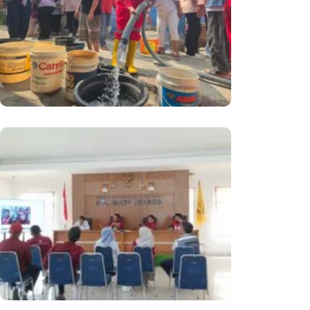
Kemarau Panjang
PMI Kota Sukabumi Gelar
Monitoring Dan Evaluasi Ke PMI
Kecamatan, Perkuat Tata Kelola
Organisasi Dan Akuntabilitas
Keuangan