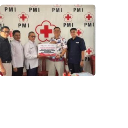
Dukung Aksi Kemanusiaan, PT Mulia
Knitting Factory Serahkan Donasi
Barang Kepada PMI Kota Sukabumi