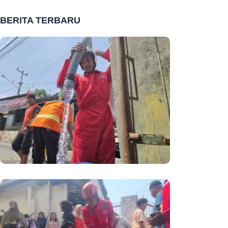
BERITA TERBARU
Jumat Berkah, Ketika Sedekah Air
Membawa Berkah Bagi Masyarakat,
Pahala Mengalir Bersama Setiap
Tetes Air
PMI Terus Intensifkan Distribusi Air
Bersih Di Tengah Ancaman Krisis