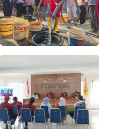
Kemarau Panjang
PMI Kota Sukabumi Gelar
Monitoring Dan Evaluasi Ke PMI
Kecamatan, Perkuat Tata Kelola
Organisasi Dan Akuntabilitas
Keuangan