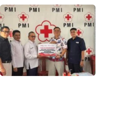
Dukung Aksi Kemanusiaan, PT Mulia
Knitting Factory Serahkan Donasi
Barang Kepada PMI Kota Sukabumi