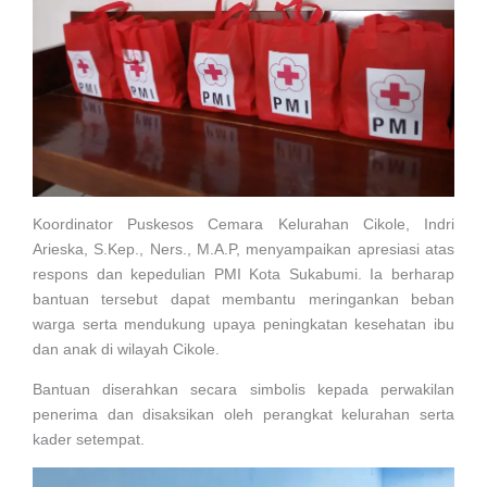
Koordinator Puskesos Cemara Kelurahan Cikole, Indri
Arieska, S.Kep., Ners., M.A.P, menyampaikan apresiasi atas
respons dan kepedulian PMI Kota Sukabumi. Ia berharap
bantuan tersebut dapat membantu meringankan beban
warga serta mendukung upaya peningkatan kesehatan ibu
dan anak di wilayah Cikole.
Bantuan diserahkan secara simbolis kepada perwakilan
penerima dan disaksikan oleh perangkat kelurahan serta
kader setempat.