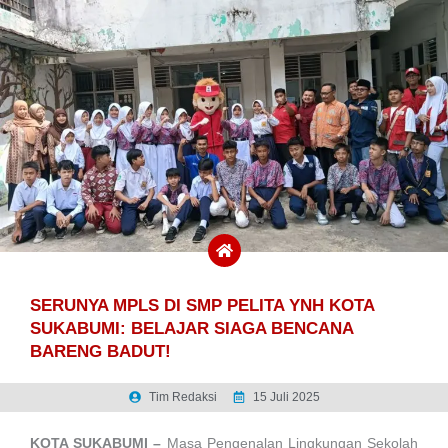
SERUNYA MPLS DI SMP PELITA YNH KOTA
SUKABUMI: BELAJAR SIAGA BENCANA
BARENG BADUT!
Tim Redaksi
15 Juli 2025
KOTA SUKABUMI –
Masa Pengenalan Lingkungan Sekolah