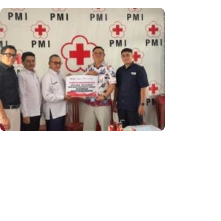
Dukung Aksi Kemanusiaan, PT Mulia
Knitting Factory Serahkan Donasi
Barang Kepada PMI Kota Sukabumi