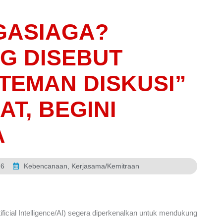
GASIAGA?
NG DISEBUT
“TEMAN DISKUSI”
T, BEGINI
A
26
Kebencanaan
,
Kerjasama/Kemitraan
ficial Intelligence/AI) segera diperkenalkan untuk mendukung