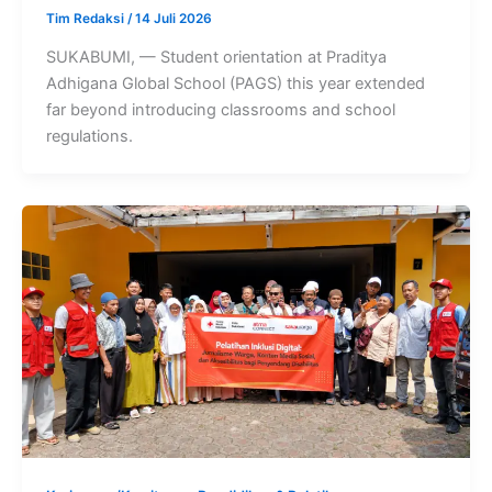
Tim Redaksi
/
14 Juli 2026
SUKABUMI, — Student orientation at Praditya
Adhigana Global School (PAGS) this year extended
far beyond introducing classrooms and school
regulations.